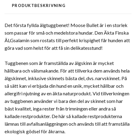
PRODUKTBESKRIVNING
Det första fyllda älgtuggbenet! Moose Bullet är i en storlek
som passar för små och medelstora hundar. Den Äkta Finska
ÄLGsalamin som rostats till perfekt krispighet får hunden att
göra vad som helst för att få sin delikatesstund!
Tuggbenen som är framställda av älgskinn är mycket
hållbara och välsmakande. För att tillverka dem används hela
älgskinnet, inklusive skinnets bästa del, dvs. narvskinnet. På
så sätt kan vi erbjuda din hund en unik, mycket hållbar och
allergifri njutning av en äkta naturprodukt. Vid tillverkningen
av tuggbenen använder vi bara den del av skinnet som har
bäst kvalitet, inga rester från trimningen eller andra så
kallade restprodukter. De här så kallade restprodukterna
lämnas till avfallsanläggningen och används till att framställa
ekologisk gödsel för åkrarna.