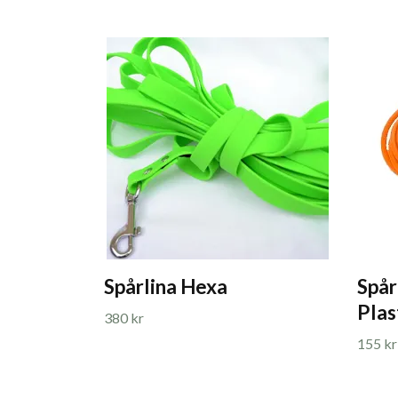
Spårlina Hexa
Spår
Pla
380 kr
155 kr