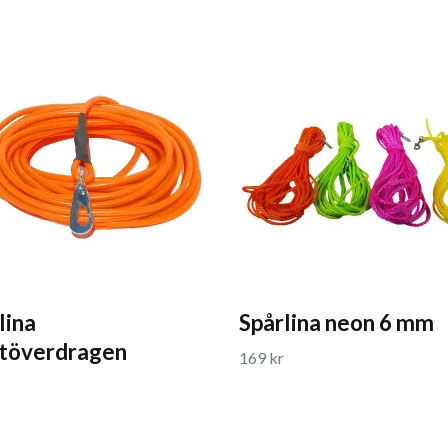
lina
Spårlina neon 6 mm
stöverdragen
169 kr