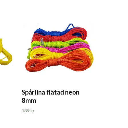
Spårlina flätad neon
8mm
189 kr