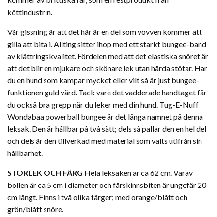
köttindustrin.
Vår gissning är att det här är en del som vovven kommer att
gilla att bita i. Allting sitter ihop med ett starkt bungee-band
av klättringskvalitet. Fördelen med att det elastiska snöret är
att det blir en mjukare och skönare lek utan hårda stötar. Har
du en hund som kampar mycket eller vilt så är just bungee-
funktionen guld värd. Tack vare det vadderade handtaget får
du också bra grepp när du leker med din hund. Tug-E-Nuff
Wondabaa powerball bungee är det långa namnet på denna
leksak. Den är hållbar på två sätt; dels så pallar den en hel del
och dels är den tillverkad med material som valts utifrån sin
hållbarhet.
STORLEK OCH FÄRG
Hela leksaken är ca 62 cm. Varav
bollen är ca 5 cm i diameter och fårskinnsbiten är ungefär 20
cm långt. Finns i två olika färger; med orange/blått och
grön/blått snöre.