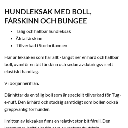
HUNDLEKSAK MED BOLL,
FÅRSKINN OCH BUNGEE
Tålig och hållbar hundleksak
Äkta fårskinn
Tillverkad i Storbritannien
Här är leksaken som har allt - längst ner en hård och hållbar
boll, ovanför en bit fårskinn och sedan avslutningsvis ett
elastiskt handtag.
Vi börjar nerifrån.
Där hittar du en tålig boll som är speciellt tillverkad för Tug-
e-nuff. Den är hård och studsig samtidigt som bollen också
greppvänlig för hunden.
I mitten av leksaken finns en relativt stor bit fårull. Den
kommer av brittiska får, som en restprodukt från