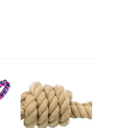
Powerball
175 kr