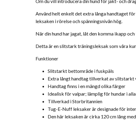
Om du vill introducera din hund för jakt- och dr
Använd helt enkelt det extra långa handtaget för
leksaken i rörelse och spänningsnivån hög.
När din hund har jagat, låt den komma ikapp och ta
Detta är en slitstark träningsleksak som våra kund
Funktioner
Slitstarkt bettområde i fuskpäls
Extra långt handtag tillverkat av slitstark
Handtag finns i en mängd olika färger
Idealisk för valpar; lämplig för hundar i alla
Tillverkad i Storbritannien
Tug-E-Nuff leksaker är designade för inte
Den här leksaken är cirka 120 cm lång me