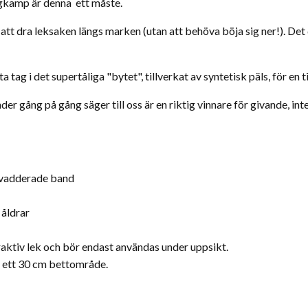
agkamp är denna ett måste.
 att dra leksaken längs marken (utan att behöva böja sig ner!). De
 tag i det supertåliga "bytet", tillverkat av syntetisk päls, för en
er gång på gång säger till oss är en riktig vinnare för givande, inte
t vadderade band
 åldrar
raktiv lek och bör endast användas under uppsikt.
d ett 30 cm bettområde.