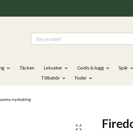
ng
Täcken
Leksaker
Godis & tugg
Spår
Tillbehör
Foder
dummy nyckelring
Fired