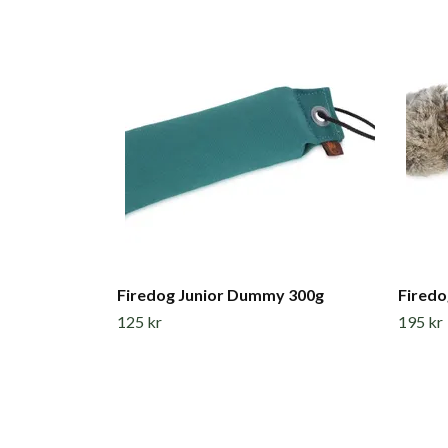
Firedog Junior Dummy 300g
Firedo
125 kr
195 kr