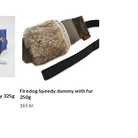
Firedog Basi
99 kr
Firedog Speedy dummy with fur
y 325g
250g
165 kr