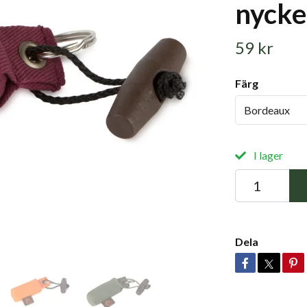
nycke
59 kr
Färg
Bordeaux
I lager
Dela