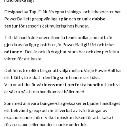
Designad av Tug-E-Nuffs egna tränings- och lekexperter
har
PowerBall ett greppvänliga
spår
och en
unik dubbel
textur
för sensorisk stimulering hos hundar.
Till skillnad från konventionella tennisbollar, som ofta är
gjorda av farliga glasfibrer, är PowerBall
giftfri
och
icke-
nötande
. Den är också dragbar, studsbar och den perfekta
vikten för att kasta.
Det finns tre olika färger
att välja mellan. Varje PowerBall har
ett blått yttre skal - den färg som hundar ser bäst.
Vi tror att det är
världens mest perfekta hundboll
, och vi
är säkra på att din hundkamrat håller med.
Som med alla våra bungee-dragleksaker erbjuder handtaget
ett bekvämt grepp och är tillverkat av två strängar av
expanderande snöre, vilket minskar risken för att skaka i
förarens axel eller hundens nacke under lek.