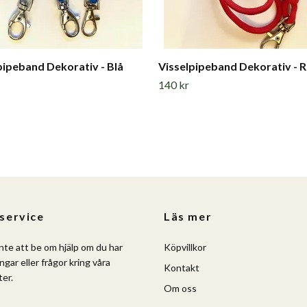
pipeband Dekorativ - Blå
Visselpipeband Dekorativ - 
140 kr
service
Läs mer
nte att be om hjälp om du har
Köpvillkor
ngar eller frågor kring våra
Kontakt
er.
Om oss