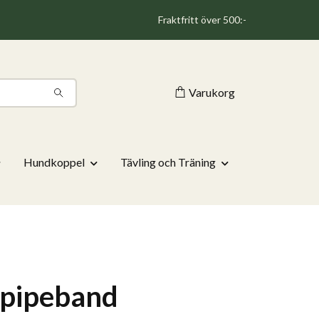
Fraktfritt över 500:-
Varukorg
Hundkoppel
Tävling och Träning
lpipeband