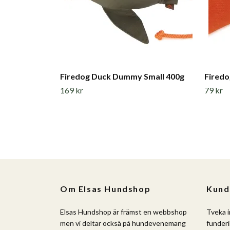
Firedog Duck Dummy Small 400g
Fired
169 kr
79 kr
Om Elsas Hundshop
Kund
Elsas Hundshop är främst en webbshop
Tveka i
men vi deltar också på hundevenemang
funderi