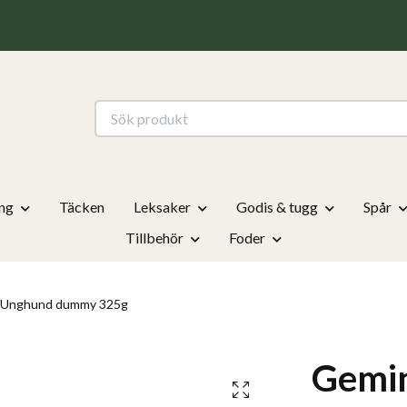
ng
Täcken
Leksaker
Godis & tugg
Spår
Tillbehör
Foder
/Unghund dummy 325g
Gemi