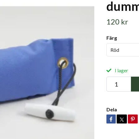
dumm
120 kr
Färg
Röd
I lager
Dela